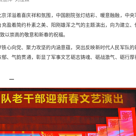
北京洋溢着喜庆祥和氛围，中国剧院张灯结彩、暖意融融，中央
台充盈着简约朴素之美、阳刚雄浑之气的主题演出，向为建立、
致以崇高的敬意和新春的祝福。
穿铁心向党、聚力攻坚的内涵意蕴，突出反映新时代人民军队的
浓郁、气韵贯通，彰显了军事文艺砺志铸魂、砺战激气、砺行厚
一