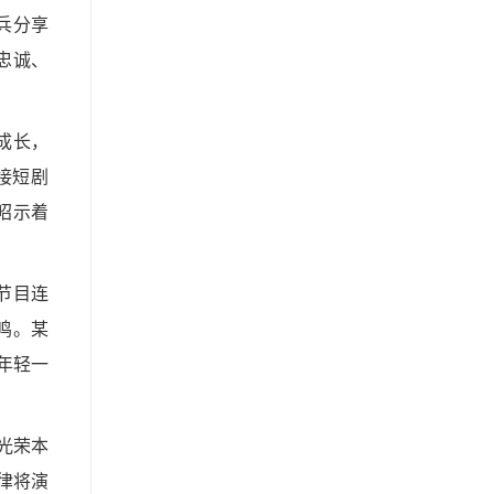
兵分享
忠诚、
成长，
接短剧
昭示着
节目连
鸣。某
年轻一
光荣本
律将演