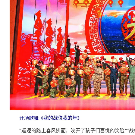
开场歌舞《我的战位我的年》
“巡逻的路上春风拂面，吹开了孩子们喜悦的笑脸”“