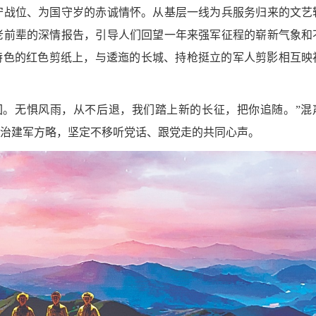
守战位、为国守岁的赤诚情怀。从基层一线为兵服务归来的文艺
老前辈的深情报告，引导人们回望一年来强军征程的崭新气象和
特色的红色剪纸上，与逶迤的长城、持枪挺立的军人剪影相互映
回。无惧风雨，从不后退，我们踏上新的长征，把你追随。”混
治建军方略，坚定不移听党话、跟党走的共同心声。