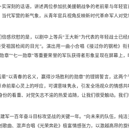
朴实深刻的话语，讲述两位参加抗美援朝战争的老前辈与年轻官
、当代军营的新气象，从青年官兵视角反映新时代革命军人对党
倍感欣慰的是，以剧中上等兵“王大新”为代表的年轻战士已经
接受祖国检阅的目光”。演出用一曲小合唱《接过你的钢枪》衔
勋章”“七一勋章”等重要荣誉的军队获得者形象呈现在屏幕上，
后辈“以青春的名义，赢得沙场胜利的勋章”的铿锵誓言，这两个
革命前辈心灵上的呼应，可谓意味隽永，引发全场观众的情感共
身份的看重、对党矢志不渝的热爱追随，让我们很受触动。我们
实现建军一百年奋斗目标攻坚战的关键一年。“向未来的队伍，纯洁
创歌曲、混声合唱《光荣奔赴》极富情感张力，以激越高昂的旋