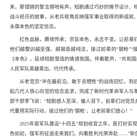
来，那铿锵的誓言掷地有声。短剧通过巧妙的情节设计、
战斗经历的故事，从老兵视角反映强军事业取得的新成就
永葆本色的坚定信念。
红色血脉，赓续传承；宗旨本色，永志不变。让前辈们
他们越整训越坚强、越锻造越纯洁，接过前辈的“钢枪”“
《本色》，延续短剧营造的情感氛围。伴着歌声，“共和国
人民军队英雄辈出、代代传承。
从老党员“冲在最前沿、敢于去牺牲”的战场回忆，到
起几代人铁心向党的信念追求，完成了新时代革命军人与
部干部李飞说：“短剧感人至深、催人泪下，前辈们对党员
代要用实际行动，接过他们的‘钢枪’，让老前辈们放心！”
2025年是军队建设“十四五”规划收官之年，是打好
色如初，强军的征途走来我们，向着胜利光荣奔赴……”新