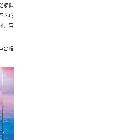
轻骑队
不凡成
衬，营
声合唱