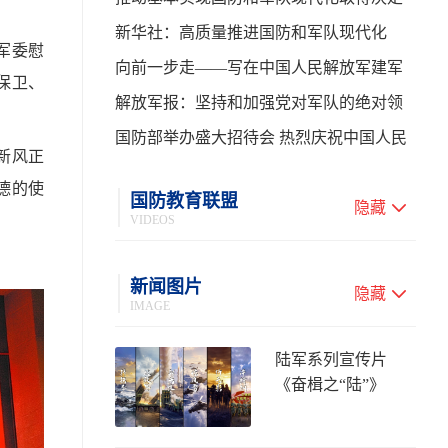
性进展——学习贯彻习主席在中共中央政
新华社：高质量推进国防和军队现代化
军委慰
治局第二十七次集体学习时的重要讲话
向前一步走——写在中国人民解放军建军
保卫、
99周年之际
解放军报：坚持和加强党对军队的绝对领
导 高质量推进国防和军队现代化
国防部举办盛大招待会 热烈庆祝中国人民
新风正
解放军建军99周年
德的使
国防教育联盟
隐藏
VIDEOS
新闻图片
隐藏
IMAGE
陆军系列宣传片
《奋楫之“陆”》