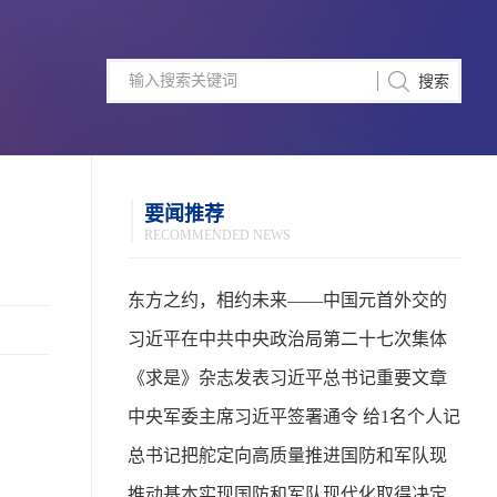
要闻推荐
RECOMMENDED NEWS
东方之约，相约未来——中国元首外交的
世界情怀与大国气派
习近平在中共中央政治局第二十七次集体
学习时强调 强化政治引领 深化创新发展 高
《求是》杂志发表习近平总书记重要文章
质量推进国防和军队现代化
中央军委主席习近平签署通令 给1名个人记
功
总书记把舵定向高质量推进国防和军队现
代化
推动基本实现国防和军队现代化取得决定