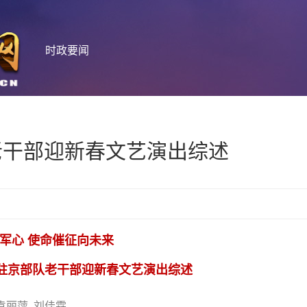
时政要闻
队老干部迎新春文艺演出综述
军心 使命催征向未来
问驻京部队老干部迎新春文艺演出综述
 袁丽萍 刘佳霖