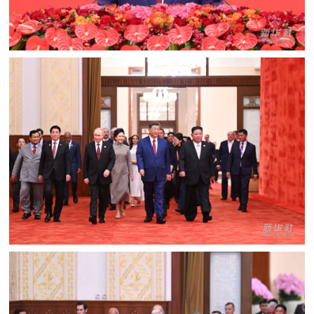
民
知
识
国
防
全
子
民
弟
国
防
兵
子
国
弟
防
兵
动
员
国
人