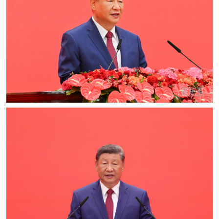
追
踪
热
国
点
防
追
踪
法
规
国
国
防
防
法
规
知
识
国
全
防