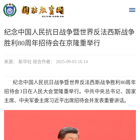
纪念中国人民抗日战争暨世界反法西斯战争
首
胜利80周年招待会在京隆重举行
页
时
来源： 新华社 综合作者： 2025-09-03 16:14
政
纪念中国人民抗日战争暨世界反法西斯战争胜利80周年
要
招待会3日在人民大会堂隆重举行。中共中央总书记、国家
主席、中央军委主席习近平出席招待会并发表重要讲话。
闻
时
热
政
点
要
闻