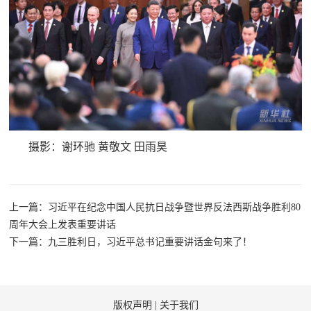
防
民
动
员
防
空
人
国
民
摄影：谢环驰 黄敬文 田雨昊
防
防
空
智
上一篇：习近平在纪念中国人民抗日战争暨世界反法西斯战争胜利80
库
周年大会上发表重要讲话
国
英
下一篇：九三胜利日，习近平总书记重要讲话金句来了！
防
雄
智
库
模
版权声明
|
关于我们