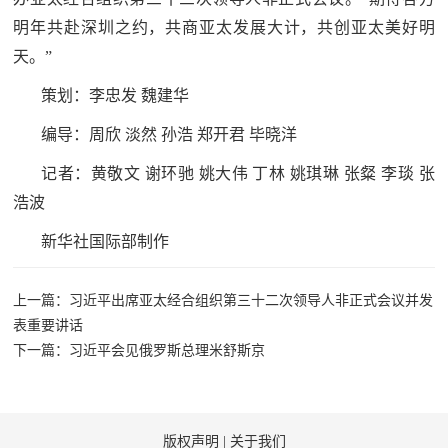
民
知
明年共赴深圳之约，共商亚太发展大计，共创亚太美好明
识
天。”
国
策划：李忠发 魏建华
防
编导：周欣 淡然 孙浩 郑开君 毕晓洋
全
子
民
记者：黄敬文 谢环驰 姚大伟 丁林 姚琪琳 张粲 李琰 张
弟
国
浩波
防
兵
新华社国际部制作
子
国
弟
上一篇：习近平出席亚太经合组织第三十二次领导人非正式会议并发
防
兵
表重要讲话
下一篇：习近平会见俄罗斯总理米舒斯京
动
员
国
人
版权声明
|
关于我们