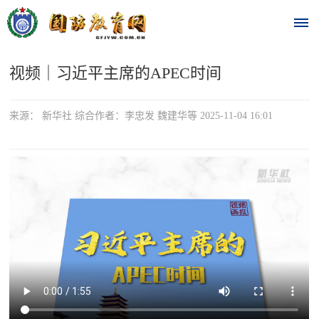
视频｜习近平主席的APEC时间
首
页
来源： 新华社 综合作者：李忠发 魏建华等 2025-11-04 16:01
时
政
要
闻
时
热
政
点
要
闻