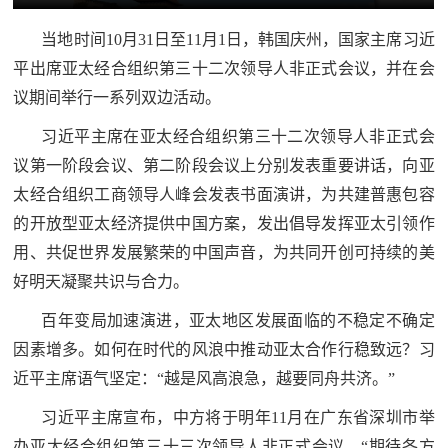
追
当地时间10月31日至11月1日，韩国庆州，国家主席习近
踪
平出席亚太经合组织第三十二次领导人非正式会议，并在会
热
国
议期间举行一系列双边活动。
点
防
追
习近平主席在亚太经合组织第三十二次领导人非正式会
踪
议第一阶段会议、第二阶段会议上分别发表重要讲话，向亚
法
太经合组织工商领导人峰会发表书面演讲，为共建普惠包容
规
的开放型亚太经济提供中国方案，发出倡导发挥亚太引领作
国
国
用、共促世界发展繁荣的中国声音，为共同开创可持续的美
防
好明天凝聚共识与合力。
防
法
百年变局加速演进，亚太地区发展面临的不稳定不确定
规
知
因素增多。如何在时代的风浪中推动亚太合作行稳致远？习
近平主席语气坚定：“越是风高浪急，越要同舟共济。”
识
国
习近平主席宣布，中方将于明年11月在广东省深圳市举
全
防
办亚太经合组织第三十三次领导人非正式会议。“期待各方