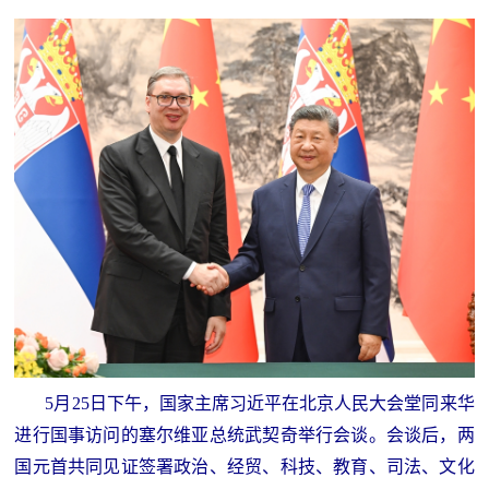
人
采
服
务
退
文
役
化
军
人
国
服
防
务
文
红
化
色
国
5月25日下午，国家主席习近平在北京人民大会堂同来华
防
进行国事访问的塞尔维亚总统武契奇举行会谈。会谈后，两
文
国元首共同见证签署政治、经贸、科技、教育、司法、文化
旅