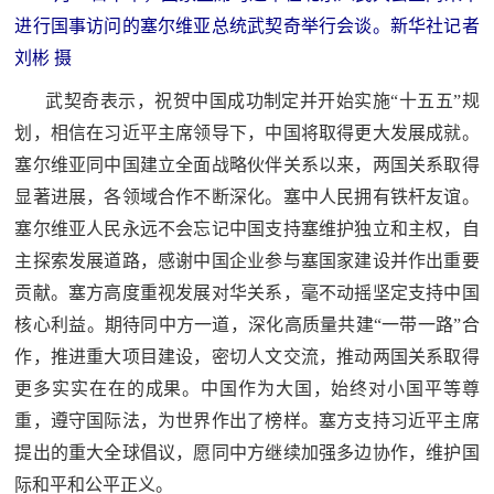
进行国事访问的塞尔维亚总统武契奇举行会谈。新华社记者
范
英
刘彬 摄
退
雄
武契奇表示，祝贺中国成功制定并开始实施“十五五”规
役
模
划，相信在习近平主席领导下，中国将取得更大发展成就。
范
塞尔维亚同中国建立全面战略伙伴关系以来，两国关系取得
军
显著进展，各领域合作不断深化。塞中人民拥有铁杆友谊。
人
塞尔维亚人民永远不会忘记中国支持塞维护独立和主权，自
主探索发展道路，感谢中国企业参与塞国家建设并作出重要
风
贡献。塞方高度重视发展对华关系，毫不动摇坚定支持中国
采
核心利益。期待同中方一道，深化高质量共建“一带一路”合
退
退
作，推进重大项目建设，密切人文交流，推动两国关系取得
役
更多实实在在的成果。中国作为大国，始终对小国平等尊
役
军
重，遵守国际法，为世界作出了榜样。塞方支持习近平主席
人
提出的重大全球倡议，愿同中方继续加强多边协作，维护国
军
风
际和平和公平正义。