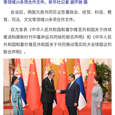
等领域20多项合作文件。新华社记者 谢环驰 摄
红
关
会谈后，两国元首共同见证签署政治、经贸、科技、教
色
育、司法、文化等领域20多项合作文件。
于
文
旅
双方发表《中华人民共和国和塞尔维亚共和国关于持续
我
推进构建新时代中塞命运共同体的联合声明》和《中华人民
们
共和国和塞尔维亚共和国关于共同推动落实四大全球倡议的
联合声明》。