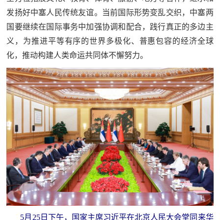
防
发扬好中塞人民传统友谊。当前国际形势变乱交织，中塞两
民
动
国要继续在国际事务中加强协调和配合，践行真正的多边主
员
义，为推进平等有序的世界多极化、普惠包容的经济全球
防
化，推动构建人类命运共同体不懈努力。
空
人
国
民
防
防
空
智
库
国
英
防
雄
智
库
模
5月25日下午，国家主席习近平在北京人民大会堂同来华