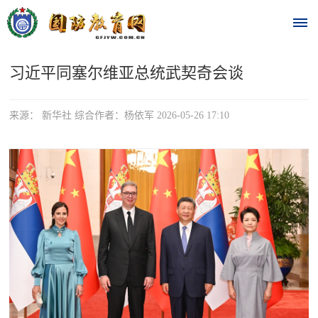
习近平同塞尔维亚总统武契奇会谈
首
页
来源： 新华社 综合作者：杨依军 2026-05-26 17:10
时
政
要
闻
时
热
政
点
要
闻