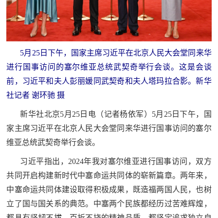
追
踪
热
国
点
5月25日下午，国家主席习近平在北京人民大会堂同来华
防
追
进行国事访问的塞尔维亚总统武契奇举行会谈。这是会谈
踪
前，习近平和夫人彭丽媛同武契奇和夫人塔玛拉合影。新华
法
社记者 谢环驰 摄
规
新华社北京5月25日电（记者杨依军）5月25日下午，国
国
国
家主席习近平在北京人民大会堂同来华进行国事访问的塞尔
防
维亚总统武契奇举行会谈。
防
法
习近平指出，2024年我对塞尔维亚进行国事访问，双方
规
知
共同开启构建新时代中塞命运共同体的崭新篇章。两年来，
中塞命运共同体建设取得积极成果，既造福两国人民，也树
识
国
立了国与国关系的典范。中塞两个民族都经历过苦难辉煌，
全
防
都具有坚韧不拔、百折不挠的精神品质，都坚定追求独立自