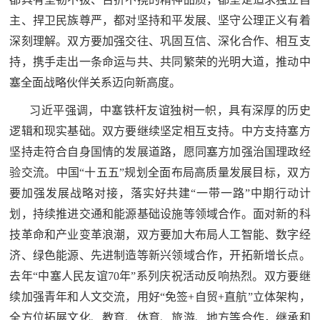
民
知
主、捍卫民族尊严，都对坚持和平发展、坚守公理正义有着
识
深刻理解。双方要加强交往、巩固互信、深化合作、相互支
国
持，携手走出一条命运与共、共同繁荣的光明大道，推动中
防
塞全面战略伙伴关系迈向新高度。
全
子
习近平强调，中塞铁杆友谊独树一帜，具有深厚的历史
民
逻辑和现实基础。双方要继续坚定相互支持。中方支持塞方
弟
国
坚持走符合自身国情的发展道路，愿同塞方加强治国理政经
防
兵
验交流。中国“十五五”规划全面布局高质量发展目标，双方
子
要加强发展战略对接，落实好共建“一带一路”中期行动计
国
弟
划，持续推进交通和能源基础设施等领域合作。面对新的科
防
兵
技革命和产业变革浪潮，双方要加大布局人工智能、数字经
济、绿色能源、先进制造等新兴领域合作，开拓新增长点。
动
去年“中塞人民友谊70年”系列庆祝活动反响热烈。双方要继
员
续加强青年和人文交流，用好“免签+自贸+直航”立体架构，
国
人
全方位拓展文化、教育、体育、旅游、地方等合作，继承和