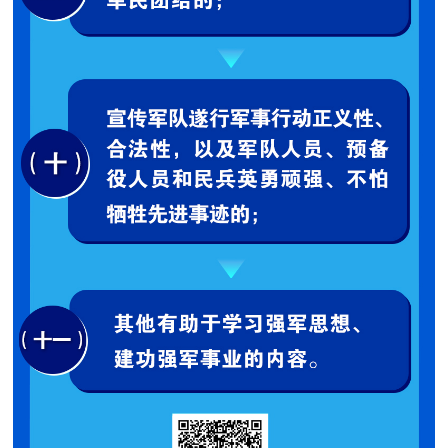
人
采
服
务
退
文
役
化
军
人
国
服
防
务
文
红
化
色
国
防
文
旅