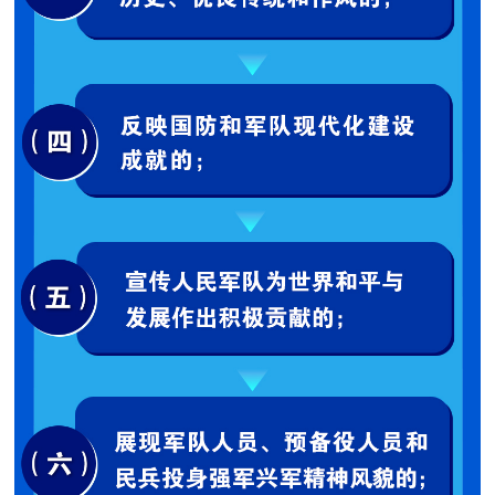
防
民
动
员
防
空
人
国
民
防
防
空
智
库
国
英
防
雄
智
库
模