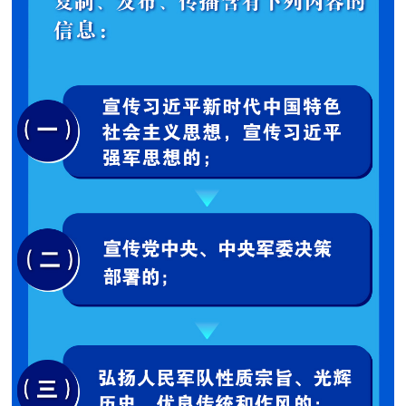
民
知
识
国
防
全
子
民
弟
国
防
兵
子
国
弟
防
兵
动
员
国
人