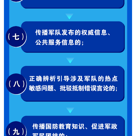
范
英
退
雄
役
模
范
军
人
风
采
退
退
役
役
军
人
军
风