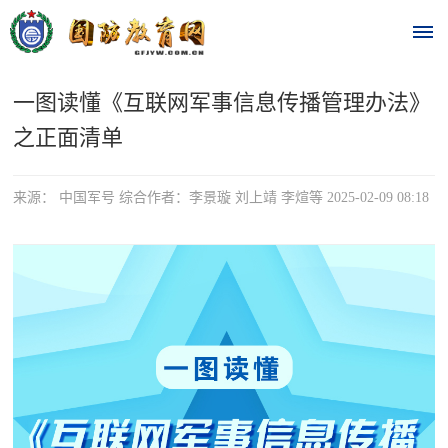
一图读懂《互联网军事信息传播管理办法》
首
之正面清单
页
时
来源： 中国军号 综合作者：李景璇 刘上靖 李煊等 2025-02-09 08:18
政
要
闻
时
热
政
点
要
闻