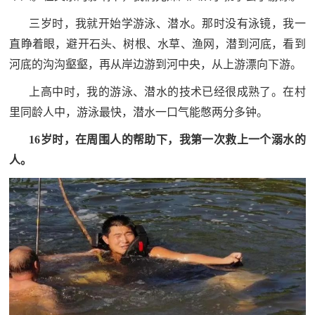
防
三岁时，我就开始学游泳、潜水。那时没有泳镜，我一
民
动
直睁着眼，避开石头、树根、水草、渔网，潜到河底，看到
员
防
河底的沟沟壑壑，再从岸边游到河中央，从上游漂向下游。
上高中时，我的游泳、潜水的技术已经很成熟了。在村
空
人
里同龄人中，游泳最快，潜水一口气能憋两分多钟。
国
民
16岁时，在周围人的帮助下，我第一次救上一个溺水的
防
防
人。
空
智
库
国
英
防
雄
智
库
模