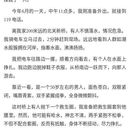
今年6月的一天，中午11点多，我刚准备外出，就接到
119 电话。
离我家200米远的北关新桥，有人不慎落水，情况危急。
我骑电车立马过去，2分钟赶到现场。远远地看到人群如潮
水般簇拥在河岸，指着水面，沸沸扬扬。
我把电车往路边一撂，顺着方向看去，有个人在水面上
挣扎。我边跑边脱掉鞋子衣服，从桥南边一跃而下，向那人
游去。
靠近一看，是一个50岁左右的男人，面色苍白，双眼紧
闭，嘴唇青紫，双手紧握成拳，全身微微颤抖。
这时桥上有人抛下一个救生圈，我准备把救生圈套到他
腰里。然而，他可能有呛水，神志不清，两手紧抱不松拳，
不但不配合套圈，反而有抵触，身体不断扭动，尽力挣扎。