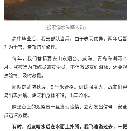
范
英
退
雄
(搜索溺水失踪人员)
役
模
高中毕业后，我去部队当兵，由于表现优异，两年后晋
范
军
升为士官，专攻汽车修理。
人
每年，我们营都要去山东烟台、威海、青岛海训两个
月。我被选为教练员兼安全员，不但教战友们游泳，还要观
风
察险情，及时救援。
采
部队的武装秋渡，5 千米合格。训练强度大，战友们容
退
退
易出现抽筋、疲乏和身体不适，出现呛水。
役
瞭望台上的观察员一旦发现险情，立刻发出信号，安全
役
军
员迅速救援。
人
军
风
有时，战友呛水后在水面上扑腾，我飞速游过去，一把