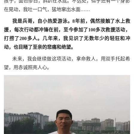
孩子，面色惨白，斜趴在水底。不远处，似乎还有一个身影
追
在晃动，我吐一口气，猛地窜出水面……
踪
我是兵哥，自小热爱游泳。8年前，偶然接触了水上救
热
国
援，每次行动都冲锋在前，至今参加了100多次救援活动，
点
防
打捞了200多人。几年来，我见识了无数年少的轻狂和冲
追
动，也目睹了至亲的悲痛和绝望。
踪
法
未来，我会继续做这项活动，拿命救人，用双手托起希
规
望，用赤诚照亮人心。
国
国
防
防
法
规
知
识
国
全
防