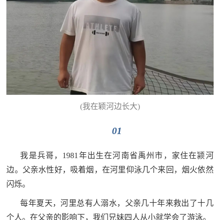
民
知
识
国
防
全
子
民
弟
国
(我在颖河边长大)
防
兵
子
01
国
弟
我是兵哥，1981年出生在河南省禹州市，家住在颍河
防
兵
边。父亲水性好，吸着烟，在河里仰泳几个来回，烟火依然
动
闪烁。
员
每年夏天，河里总有人溺水，父亲几十年来救出了十几
国
人
个人。在父亲的影响下，我们兄妹四人从小就学会了游泳。