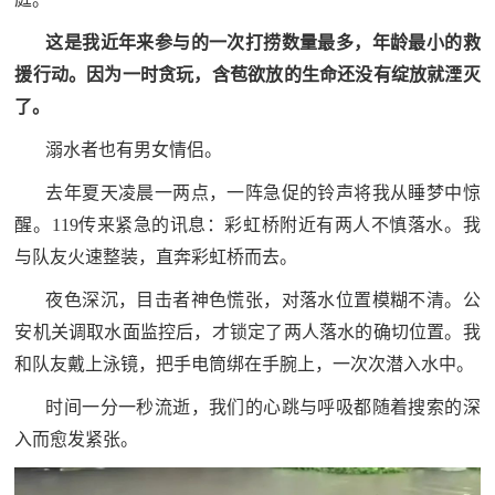
这是我近年来参与的一次打捞数量最多，年龄最小的救
援行动。因为一时贪玩，含苞欲放的生命还没有绽放就湮灭
了。
溺水者也有男女情侣。
去年夏天凌晨一两点，一阵急促的铃声将我从睡梦中惊
醒。119传来紧急的讯息：彩虹桥附近有两人不慎落水。我
与队友火速整装，直奔彩虹桥而去。
夜色深沉，目击者神色慌张，对落水位置模糊不清。公
安机关调取水面监控后，才锁定了两人落水的确切位置。我
和队友戴上泳镜，把手电筒绑在手腕上，一次次潜入水中。
时间一分一秒流逝，我们的心跳与呼吸都随着搜索的深
入而愈发紧张。