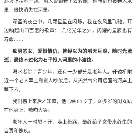
斜坡上猛地一跳，男人紧跟着下去救她，谁想到也被卷入水
里，很快消失在河里。
深蓝的夜空中，几颗星星在闪烁，我在夜风里飞驰，耳
边响起山口百惠的歌声：“几亿光年之外，闪耀的星辰也有
寿命……”
痴男怨女，爱恨情仇，曾经以为的滔天巨浪，随时光流
逝，最终不过化为石子投入河里的小波纹。
溺水者除了青少年，还有一少部分是老年人。轩辕桥附
近一个老人早上和家人吵架后，从天然气公司后面的河岸上
跳下去。
我们捞上来后才知道，他已经 84 岁了，60多岁的闺女趴
在他身上，嚎啕大哭。
老年人一时想不开，走上绝路，最终给子女带来终生的
自责和愧疚。