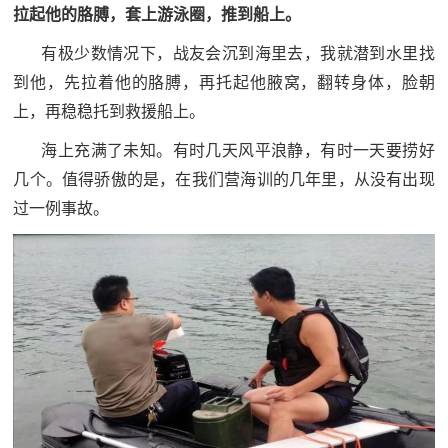
人
拉起他的胳膊，套上游泳圈，推到船上。
采
有极少数情况下，战友会沉到海里去，我就潜到水里找
服
到他，先拉着他的胳膊，再托起他腋窝，翻转身体，脸朝
务
上，再稳稳托到救援船上。
退
文
海上充满了未知。有时几天风平浪静，有时一天要捞好
役
几个。值得骄傲的是，在我们营海训的几年里，从没有出现
化
军
过一例事故。
人
国
服
防
务
文
红
化
色
国
防
文
旅