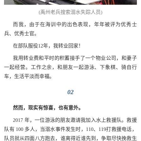
红
关
(禹州老兵搜索溺水失踪人员)
色
于
而我，由于在海训中的出色表现，年年被评为优秀士
文
兵、优秀士官。
旅
我
在部队服役12年，我转业回家！
们
我用转业费和平时的积蓄接手了一个物业公司，和妻子
一起经营。工作之余，和朋友一起游泳、下象棋、骑自行
车，生活平淡而幸福。
02
然而，现实有惊喜，也有意外。
2017 年，一位游泳的朋友邀请我加入水上救援队。救援
队有 100 多人，当溺水事件发生时，110、119打救援电话，
队员就从四面八方跑去，谁离得近谁先到，争取尽快挽救生