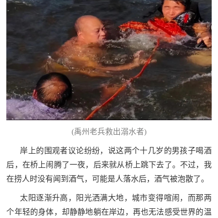
(禹州老兵救出溺水者)
岸上的围观者议论纷纷，说这两个十几岁的男孩子喝酒
后，在桥上闹腾了一夜，后来就从桥上跳下去了。不过，我
在捞人时没有闻到酒气，可能是人落水后，酒气被泡散了。
太阳逐渐升高，阳光洒满大地，城市变得喧闹，而那两
个年轻的身体，却静静地躺在岸边，再也无法感受世界的温