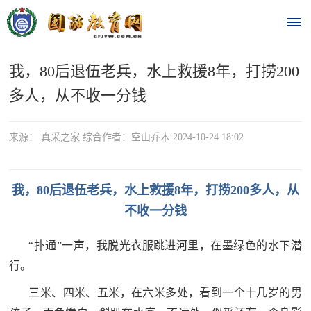
我，80后退伍老兵，水上救援8年，打捞200
首
多人，从不收一分钱
页
时
来源： 真采之家 综合作者：空山乔木 2024-10-24 18:02
政
我，80后退伍老兵，水上救援8年，打捞200多人，从
要
不收一分钱
闻
时
“扑通”一声，我脱光衣服跳进河里，在墨绿色的水下潜
热
政
行。
点
要
三米、四米、五米，在六米多处，看到一个十几岁的男
闻