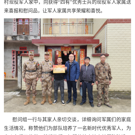
追
村现役军人家中，向获得“四有”优秀士兵的现役军人家属送
来喜报和慰问品，让军人家属共享荣耀和喜悦。
踪
热
国
点
防
追
踪
法
规
国
国
防
防
法
规
知
识
慰问组一行与其家人亲切交谈，详细询问军属们的家庭
国
全
生活情况，称赞他们为部队培养了一名新时代优秀军人，为
防