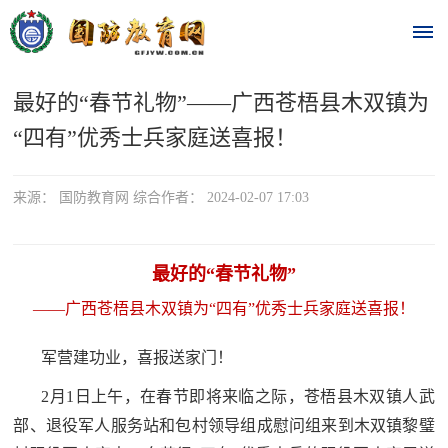
最好的“春节礼物”——广西苍梧县木双镇为
首
“四有”优秀士兵家庭送喜报！
页
时
来源： 国防教育网 综合作者： 2024-02-07 17:03
政
最好的“春节礼物”
要
——广西苍梧县木双镇为“四有”优秀士兵家庭送喜报！
闻
时
军营建功业，喜报送家门！
热
政
2月1日上午，在春节即将来临之际，苍梧县木双镇人武
点
要
部、退役军人服务站和包村领导组成慰问组来到木双镇黎璧
闻