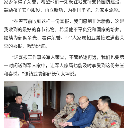
家乡争得了荣誉，希望他们一如既往地支持支持国防建设，
民
知
鼓励孩子安心服役、再立新功，为祖国争光、为家乡添彩。
识
国
“在春节前收到这样一份喜报，我们感到非常骄傲，这是
我收到的最好的春节礼物，希望他不辜负党和国家的培养，
防
继续为部队争光、赢得荣誉。”军人家属招亚弟接过满载荣
全
子
誉的喜报，激动说道。
民
弟
国
“送喜报工作事关军人荣誉，不管路途再远，我们也要第
防
一时间送到军人家中，让军人家属也能及时享受到这份荣誉
兵
和喜悦。”该镇武装部部长何太坤说。
子
国
弟
防
兵
动
员
国
人