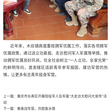
防
民
动
员
防
空
人
国
近年来，木双镇高度重视拥军优属工作，落实各项拥军
民
防
优属政策，通过送立功喜报、走访慰问军人军属等举措，推
防
动拥军优属良好风尚，在全社会树立“一人立功，全家光荣”
空
智
的鲜明导向，激发辖区适龄青年参军报国、建功军营的热
情，让更多有志青年投身军营。
库
国
英
防
雄
智
上一篇：重庆市长寿区开展现役军人及军属“大走访大慰问大宣传”活
动
库
模
下一篇：墨香润军营，共叙鱼水情