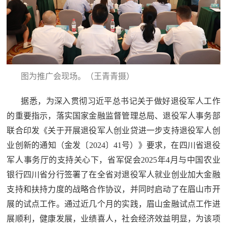
范
英
退
雄
役
模
范
图为推广会现场。（王青青摄）
军
人
据悉，为深入贯彻习近平总书记关于做好退役军人工作
的重要指示，落实国家金融监督管理总局、退役军人事务部
风
联合印发《关于开展退役军人创业贷进一步支持退役军人创
业创新的通知（金发〔2024〕41号）》要求，在四川省退役
采
退
军人事务厅的支持关心下，省军促会2025年4月与中国农业
退
役
银行四川省分行签署了在全省对退役军人就业创业加大金融
役
军
支持和扶持力度的战略合作协议，并同时启动了在眉山市开
展的试点工作。通过近几个月的实践，眉山金融试点工作进
人
军
展顺利，健康发展，业绩喜人，社会经济效益明显，为该项
风