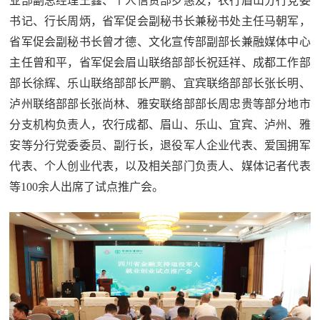
业部副总经理王鑫、个人信贷部罗惠友，农行眉山分行党委
防
书记、行长周炳，省军促会副秘书长兼秘书处主任马朝军，
民
动
省军促会副秘书长曾才德、文化宣传部副部长兼融媒体中心
员
防
主任曾和平，省军促会眉山联络部部长祝廷祥、成都工作部
部长徐辉、乐山联络部部长严鹏、宜宾联络部部长张长明、
空
泸州联络部部长张尚林、雅安联络部部长周忠贵等部分地市
人
国
分支机构负责人，农行成都、眉山、乐山、宜宾、泸州、雅
民
安等分行党委委员、副行长，退役军人企业代表、爱国拥军
防
防
代表、个人创业代表，以及相关部门负责人、媒体记者代表
空
智
等100余人出席了试点推广会。
库
国
英
防
雄
智
库
模