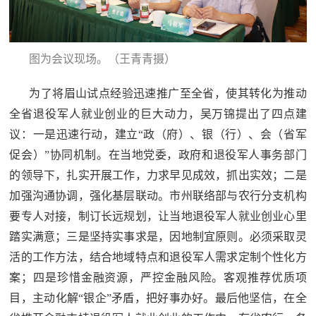
图为会议现场。（王青青摄）
为了将眉山试点经验迅速推广至全省，使其转化为推动
全省退役军人就业创业的巨大动力，吴万锦提出了四点建
议：一是迅速行动，建立“政（府）、银（行）、会（省军
促会）”协同机制。在当地党委，政府和退役军人事务部门
的领导下，扎实开展工作，力求早见成效，抓出实效；二是
加强沟通协调，强化基层联动。市州联络部与农行分支机构
要专人对接，制订长远规划，让当地退役军人就业创业心里
踏实满意；三是坚持实事求是，因地制宜原则。必须采取灵
活的工作方法，结合地域特点和退役军人需求定制个性化方
案；四是珍惜金融资源，严控金融风险。客观推荐优质项
目，主动化解“银企”矛盾，把好事办好。最后他坚信，在全