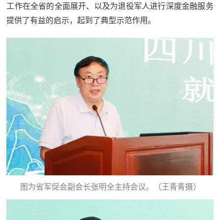
人
工作在全省的全面展开、以及为退役军人进行深度金融服务
采
提供了有益的启示，起到了典型示范作用。
服
务
退
文
役
化
军
人
国
服
防
务
文
红
化
色
国
图为省军促会副会长张明全主持会议。（王青青摄）
防
文
旅