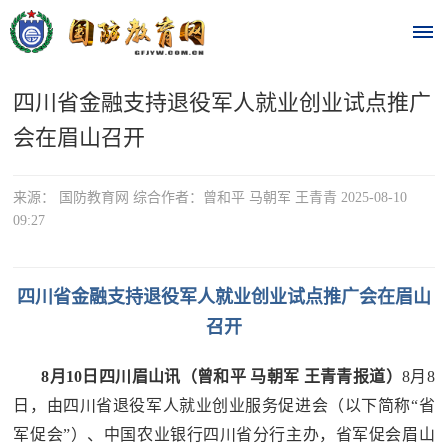
四川省金融支持退役军人就业创业试点推广
首
会在眉山召开
页
时
来源： 国防教育网 综合作者：曾和平 马朝军 王青青 2025-08-10
09:27
政
要
四川省金融支持退役军人就业创业试点推广会在眉山
闻
召开
时
热
8月10日四川眉山讯（曾和平 马朝军 王青青报道）
8月8
政
点
日，由四川省退役军人就业创业服务促进会（以下简称“省
要
军促会”）、
中国农业银行四川省分行
主办，省军促会眉山
闻