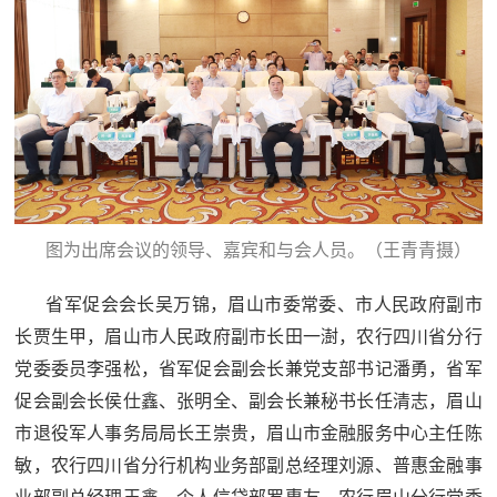
民
知
识
国
防
全
子
民
弟
国
图为出席会议的领导、嘉宾和与会人员。（王青青摄）
防
兵
子
国
省军促会会长吴万锦，眉山市委常委、市人民政府副市
弟
长贾生甲，眉山市人民政府副
市长田一澍，农行四川省分行
防
兵
党委委员李强松，省军促会副会长兼党支部书记潘勇，省军
促会副会长侯仕鑫
、张明全、副
会长兼秘书长任清志，眉山
动
市退役军人事务局局长王崇贵，眉山市金融服务中心主任陈
员
敏，农行四川省分行机构业务部副总经理刘源、普惠金融事
国
人