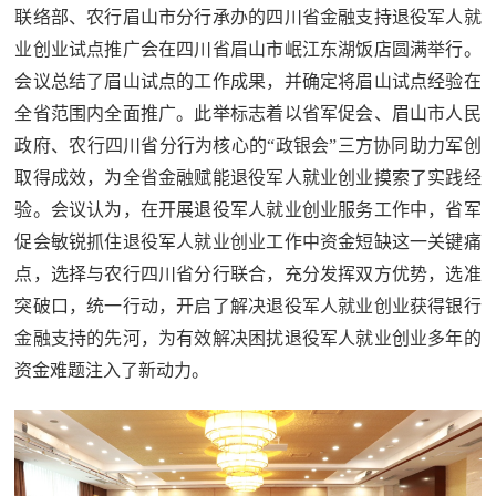
追
联络部、农行眉山市分行承办的四川省金融支持退役军人就
业创业试点推广会在四川省眉山市岷江东湖饭店圆满举行。
踪
热
会议总结了眉山试点的工作成果，并确定将眉山试点经验在
国
全省范围内全面推广。此举标志着以省军促会、眉山市人民
点
防
政府、农行四川省分行为核心的“政银会”三方协同助力军创
追
取得成效，为全省金融赋能退役军人就业创业摸索了实践经
踪
法
验。会议认为，在开展退役军人就业创业服务工作中，省军
促会敏锐抓住退役军人就业创业工作中资金短缺这一关键痛
规
国
点，选择与农行四川省分行联合，充分发挥双方优势，选准
国
防
突破口，统一行动，开启了解决退役军人就业创业获得银行
防
法
金融支持的先河，
为有效解决困扰退役军人就业创业多年的
规
资金难题注入了新动力。
知
识
国
全
防