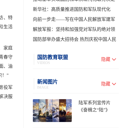
性进展——学习贯彻习主席在中共中央政
新华社：高质量推进国防和军队现代化
访、特
治局第二十七次集体学习时的重要讲话
向前一步走——写在中国人民解放军建军
和生活
99周年之际
解放军报：坚持和加强党对军队的绝对领
导 高质量推进国防和军队现代化
国防部举办盛大招待会 热烈庆祝中国人民
、家庭
解放军建军99周年
青春守
国防教育联盟
隐藏
VIDEOS
面、油
！”
新闻图片
隐藏
退役军
IMAGE
解决服
陆军系列宣传片
《奋楫之“陆”》