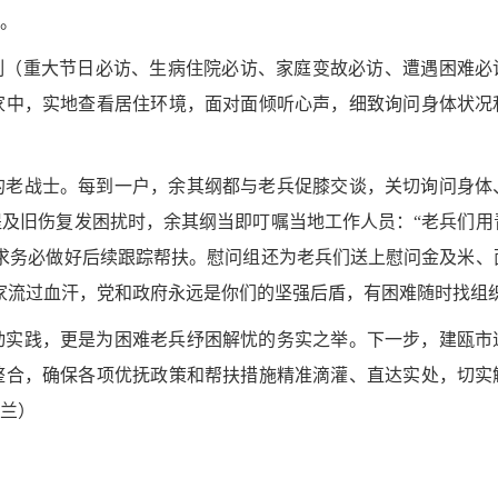
。
制（重大节日必访、生病住院必访、家庭变故必访、遭遇困难必
家中，实地查看居住环境，面对面倾听心声，细致询问身体状况
的老战士。每到一户，余其纲都与老兵促膝交谈，关切询问身体
及旧伤复发困扰时，余其纲当即叮嘱当地工作人员：“老兵们用
求务必做好后续跟踪帮扶。慰问组还为老兵们送上慰问金及米、
家流过血汗，党和政府永远是你们的坚强后盾，有困难随时找组织
动实践，更是为困难老兵纾困解忧的务实之举。下一步，建瓯市
整合，确保各项优抚政策和帮扶措施精准滴灌、直达实处，切实
兰）