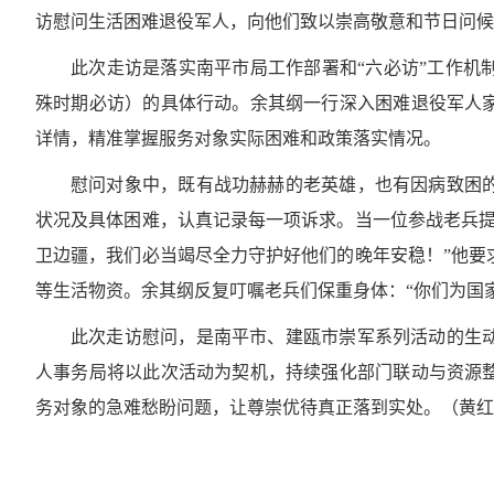
访慰问生活困难退役军人，向他们致以崇高敬意和节日问候
此次走访是落实南平市局工作部署和“六必访”工作机
殊时期必访）的具体行动。余其纲一行深入困难退役军人
详情，精准掌握服务对象实际困难和政策落实情况。
慰问对象中，既有战功赫赫的老英雄，也有因病致困
状况及具体困难，认真记录每一项诉求。当一位参战老兵提
卫边疆，我们必当竭尽全力守护好他们的晚年安稳！”他要
等生活物资。余其纲反复叮嘱老兵们保重身体：“你们为国
此次走访慰问，是南平市、建瓯市崇军系列活动的生
人事务局将以此次活动为契机，持续强化部门联动与资源
务对象的急难愁盼问题，让尊崇优待真正落到实处。（黄红