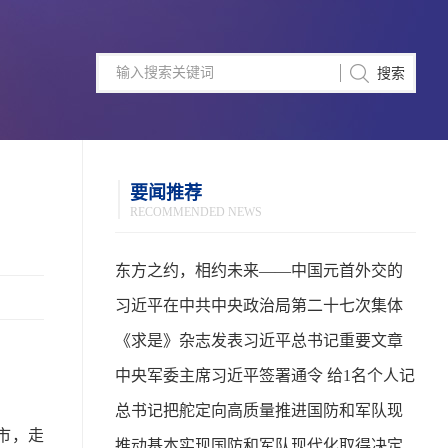
要闻推荐
RECOMMENDED NEWS
东方之约，相约未来——中国元首外交的
世界情怀与大国气派
习近平在中共中央政治局第二十七次集体
学习时强调 强化政治引领 深化创新发展 高
《求是》杂志发表习近平总书记重要文章
质量推进国防和军队现代化
中央军委主席习近平签署通令 给1名个人记
功
总书记把舵定向高质量推进国防和军队现
市，走
代化
推动基本实现国防和军队现代化取得决定